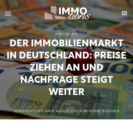
Zum
Inhalt
springen
IMMOBILIEN
DER IMMOBILIENMARKT
IN DEUTSCHLAND: PREISE
ZIEHEN AN UND
NACHFRAGE STEIGT
WEITER
VERÖFFENTLICHT AM
8. AUGUST 2023
VON
PIERRE BÜCHNER